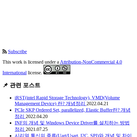
Subscribe
This work is licensed under a
Attribution-NonCommercial 4.0
International
license.
📌 관련 포스트
iRST(intel Rapid Storage Technology), VMD(Volume
Management Device) 란? 개념정리
2022.04.21
PCIe SKP Ordered Set, parallelized, Elastic Buffer란? 개념
정리
2022.04.20
INF의 개념 및 Windows Device Driver를 설치하는 방법
정리
2021.07.25
시리얼 통신의 종류(Uart/Usart, I2C, SPI)와 개념 및 차이