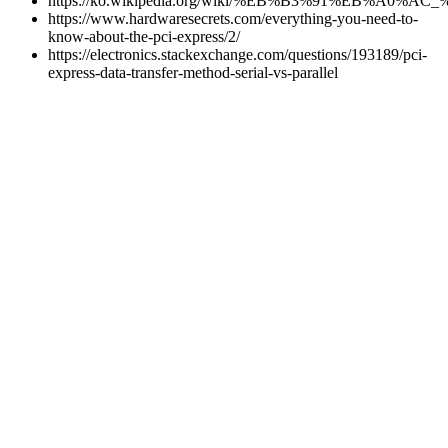
https://ko.wikipedia.org/wiki/%EB%B3%91%EB%A0
https://www.hardwaresecrets.com/everything-you-need-to-
know-about-the-pci-express/2/
https://electronics.stackexchange.com/questions/193189/pci-
express-data-transfer-method-serial-vs-parallel