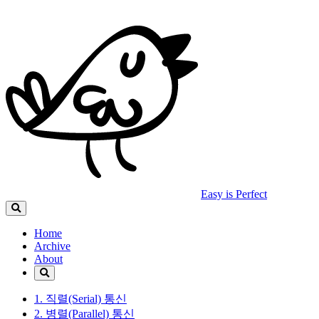
Easy is Perfect
Home
Archive
About
1. 직렬(Serial) 통신
2. 병렬(Parallel) 통신