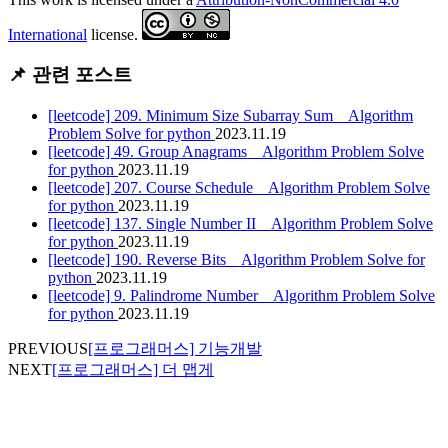
International
license.
📌 관련 포스트
[leetcode] 209. Minimum Size Subarray Sum _ Algorithm
Problem Solve for python
2023.11.19
[leetcode] 49. Group Anagrams _ Algorithm Problem Solve
for python
2023.11.19
[leetcode] 207. Course Schedule _ Algorithm Problem Solve
for python
2023.11.19
[leetcode] 137. Single Number II _ Algorithm Problem Solve
for python
2023.11.19
[leetcode] 190. Reverse Bits _ Algorithm Problem Solve for
python
2023.11.19
[leetcode] 9. Palindrome Number _ Algorithm Problem Solve
for python
2023.11.19
PREVIOUS
[프로그래머스] 기능개발
NEXT
[프로그래머스] 더 맵게