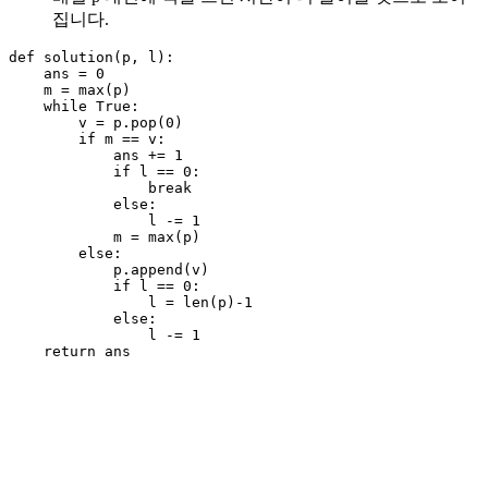
집니다.
def
solution
(
p
,
l
):
ans
=
0
m
=
max
(
p
)
while
True
:
v
=
p
.
pop
(
0
)
if
m
==
v
:
ans
+=
1
if
l
==
0
:
break
else
:
l
-=
1
m
=
max
(
p
)
else
:
p
.
append
(
v
)
if
l
==
0
:
l
=
len
(
p
)
-
1
else
:
l
-=
1
return
ans