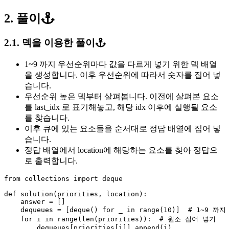
2. 풀이
2.1. 덱을 이용한 풀이
1~9 까지 우선순위마다 값을 다르게 넣기 위한 덱 배열
을 생성합니다. 이후 우선순위에 따라서 숫자를 집어 넣
습니다.
우선순위 높은 덱부터 살펴봅니다. 이전에 살펴본 요소
를 last_idx 로 표기해놓고, 해당 idx 이후에 실행될 요소
를 찾습니다.
이후 큐에 있는 요소들을 순서대로 정답 배열에 집어 넣
습니다.
정답 배열에서 location에 해당하는 요소를 찾아 정답으
로 출력합니다.
from
collections
import
deque
def
solution
(
priorities
,
location
):
answer
=
[]
dequeues
=
[
deque
()
for
_
in
range
(
10
)]
for
i
in
range
(
len
(
priorities
)):
dequeues
[
priorities
[
i
]].
append
(
i
)