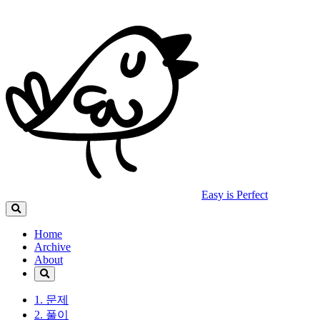
Easy is Perfect
Home
Archive
About
1. 문제
2. 풀이