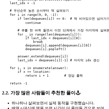
last_idx
=
-
1
for
i
in
range
(
9
,
0
,
-
1
):
if
len
(
dequeues
[
i
])
==
0
:
continue
for
_
in
range
(
len
(
dequeues
[
i
])):
if
last_idx
<
dequeues
[
i
][
0
]:
break
dequeues
[
i
].
append
(
dequeues
[
i
][
0
])
dequeues
[
i
].
popleft
()
answer
.
extend
(
dequeues
[
i
])
last_idx
=
dequeues
[
i
][
-
1
]
for
i
,
x
in
enumerate
(
answer
):
if
x
==
location
:
return
i
+
1
return
-
1
2.2. 가장 많은 사람들이 추천한 풀이
하나하나 살펴보면서 실제 동작을 구현했습니다.
배열 p 대신에 덱을 쓰면 시간이 더 줄어들 것으로 보여