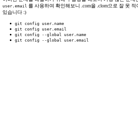
를 사용하여 확인해보니 .com을 .clom으로 잘
user.email
있습니다 :)
git config user.name
git config user.email
git config --global user.name
git config --global user.email