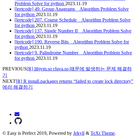
Problem Solve for python
2023.11.19
[leetcode] 49. Group Anagrams _ Algorithm Problem Solve
for python
2023.11.19
[leetcode] 207. Course Schedule _ Algorithm Problem Solve
for python
2023.11.19
[leetcode] 137. Single Number II _ Algorithm Problem Solve
for python
2023.11.19
[leetcode] 190. Reverse Bits _ Algorithm Problem Solve for
python
2023.11.19
[leetcode] 9. Palindrome Number _ Algorithm Problem Solve
for python
2023.11.19
PREVIOUS
[R] libjvm.so rJava.so 때문에 발생하는 문제 해결하
기
NEXT
[R] R install.packages returns “failed to create lock directory”
에러 해결하기
© Easy is Perfect 2019, Powered by
Jekyll
&
TeXt Theme
.