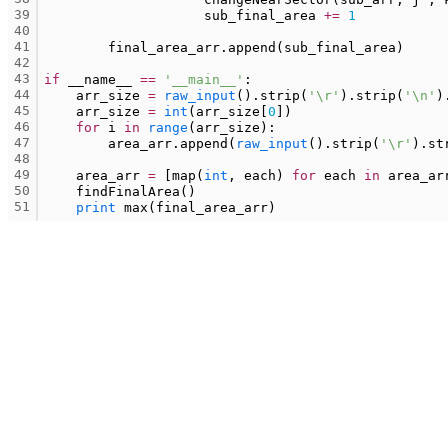
39
                    sub_final_area 
+
=
1
40
41
        final_area_arr.append(sub_final_area)
42
43
if
 __name__ 
=
=
'__main__'
:
44
    arr_size 
=
raw_input
().strip(
'\r'
).strip(
'\n'
)
45
    arr_size 
=
int
(arr_size[
0
])
46
for
 i 
in
range
(arr_size):
47
        area_arr.append(
raw_input
().strip(
'\r'
).st
48
49
    area_arr 
=
 [map(
int
, each) 
for
 each 
in
 area_ar
50
    findFinalArea()
51
print
 max(final_area_arr)