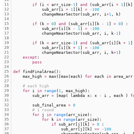
11
if
 (i 
<
 arr_size
-
1
) 
and
 (sub_arr[i 
+
1
][k]
12
            sub_arr[i 
+
1
][k] 
=
-
100
13
            changeNearSector(sub_arr, i
+
1
, k)
14
15
if
 (k 
>
0
) 
and
 (sub_arr[i][k 
-
1
] 
>
0
) :
16
            sub_arr[i][k 
-
1
] 
=
-
100
17
            changeNearSector(sub_arr, i, k
-
1
)
18
19
if
 (k 
<
 arr_size
-
1
) 
and
 (sub_arr[i][k 
+
1
]
20
            sub_arr[i][k 
+
1
] 
=
-
100
21
            changeNearSector(sub_arr, i, k
+
1
)
22
except
:
23
pass
24
25
def
 findFinalArea():
26
    max_high 
=
 max([max(each) 
for
 each 
in
 area_arr
27
28
# each high
29
for
 i 
in
range
(
1
, max_high):
30
        sub_arr 
=
 [map( lambda x: x 
-
 i , each ) 
f
31
32
        sub_final_area 
=
0
33
# 1 round
34
for
 j 
in
range
(arr_size):
35
for
 k 
in
range
(arr_size):
36
if
 sub_arr[j][k] 
>
0
 :
37
                    sub_arr[j][k] 
=
=
-
100
38
                    changeNearSector(sub_arr, j , 