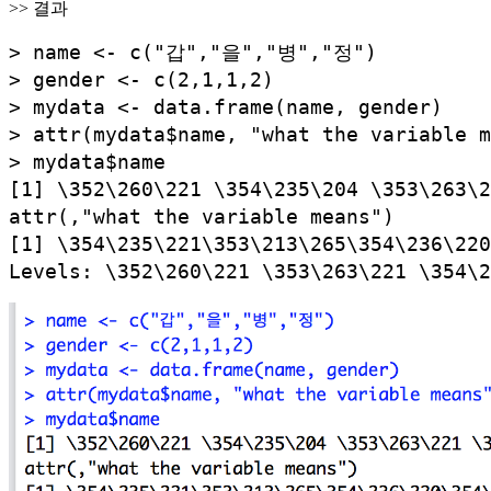
>> 결과
> name <- c("갑","을","병","정")
> gender <- c(2,1,1,2)
> mydata <- data.frame(name, gender)
> attr(mydata$name, "what the variabl
> mydata$name
[1] \352\260\221 \354\235\204 \353\263\2
attr(,"what the variable means")
[1] \354\235\221\353\213\265\354\236\22
Levels: \352\260\221 \353\263\221 \354\2