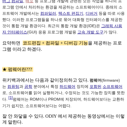
버그
,
컴파일
,
배포
등 프로그램 개발에 관련된 모든 작업을 하나의 프
로그램 안에서 처리하는 환경을 제공하는 소프트웨어이다. 종래의 소
프트웨어 개발에서는
컴파일러
,
텍스트 편집기
,
디버거
등을 따로 사용
했다. 이러한 프로그램들을 하나로 묶어 대화형 인터페이스를 제공한
것이 통합 개발 환경이다. 최근의 통합 개발 환경(IDE)은
그래픽 사용
자 인터페이스
(GUI) 응용 프로그램 개발용
고속 개발 도구
가 많다.
요약하면
코드편집 + 컴파일 + 디버깅 기능
을 제공하는 프로
그램 이라고 하겠다.
★ 펌웨어란???
위키백과에서는 다음과 같이정의하고 있다.
펌웨어
(firmware)
는
컴퓨팅
과
공학
분야에서 특정
하드웨어
장치에
포함된
소프트웨어
로, 소프트웨어를 읽어 실행하거나, 수정되는 것도 가능한 장치를 뜻한
[1]
다.
펌웨어는 ROM이나 PROM에 저장되며, 하드웨어보다는 교환하
기가 쉽지만, 소프트웨어보다는 어렵다.
잘 안 와닿을 수 있다. ODIY 에서 제공하는 동영상에서는 이렇
게 말한다.