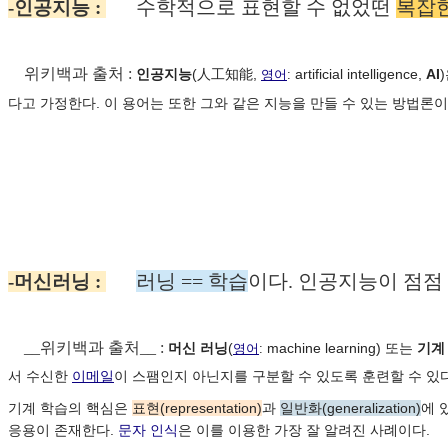
수학적으로 표현할 수 없었떤
복잡한
-인공지능 :
위키백과 출처 :
인공지능
(人工知能,
artificial intelligence,
AI
영어
:
다고 가정한다. 이 용어는 또한 그와 같은 지능을 만들 수 있는 방법론
러닝 == 학습
이다. 인공지능이 점점
-머신러닝 :
__
위키백과 출처__ :
머신 러닝
(
machine learning
) 또는
기계
영어
:
서 수신한
이메일
이 스팸인지 아닌지를 구분할 수 있도록 훈련할 수 있다
기계 학습의 핵심은
표현(representation)
과
일반화(generalization)
에 
응용이 존재한다.
문자 인식
은 이를 이용한 가장 잘 알려진 사례이다.