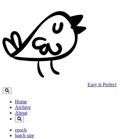
Easy is Perfect
Home
Archive
About
epoch
batch size