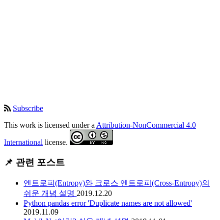
Subscribe
This work is licensed under a
Attribution-NonCommercial 4.0
International
license.
📌 관련 포스트
엔트로피(Entropy)와 크로스 엔트로피(Cross-Entropy)의
쉬운 개념 설명
2019.12.20
Python pandas error 'Duplicate names are not allowed'
2019.11.09