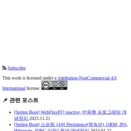
Subscribe
This work is licensed under a
Attribution-NonCommercial 4.0
International
license.
📌 관련 포스트
[Spring Boot] WebFlux란? reactive, 반응형 프로그래밍 개
념정리
2023.11.21
[Spring Boot] 스프링 서버 Persistence(영속성), ORM, JPA,
Hibernate, JDBC 이란? 용어/개념정리
2023.01.22