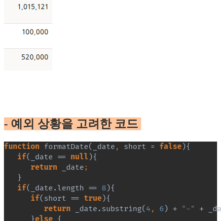
- 예외 상황을 고려한 코드
function 
formatDate(_date
, 
short = 
false
){
if
(_date == 
null
){
return 
_date
;
}
if
(_date.length == 
8
){
if
(short == 
true
){
return 
_date.substring(
4
, 
6
) + 
"-" 
+ _d
}
else 
{