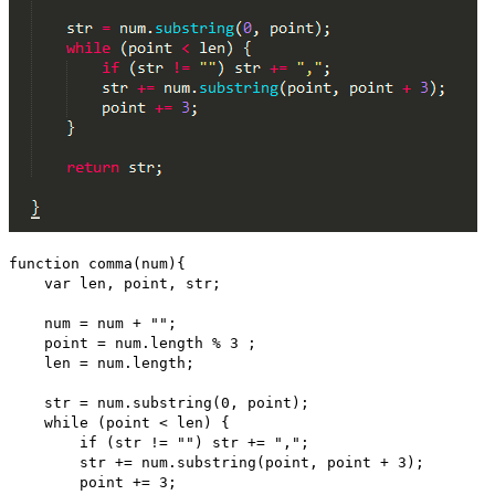
function comma(num){
    var len, point, str;  
    num = num + "";  
    point = num.length % 3 ;
    len = num.length;  
    str = num.substring(0, point);  
    while (point < len) {  
        if (str != "") str += ",";  
        str += num.substring(point, point + 3);  
        point += 3;  