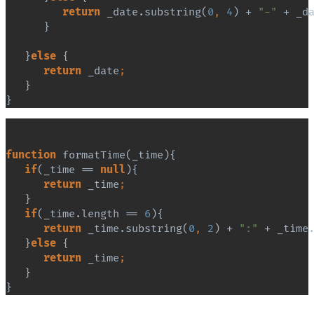
return 
_date.substring(
0
, 
4
) + 
"-" 
+ _d
}
   }
else 
{
return 
_date
;
}
}
function 
formatTime(_time){
if
(_time == 
null
){
return 
_time
;
}
if
(_time.length == 
6
){
return 
_time.substring(
0
, 
2
) + 
":" 
+ _time
}
else 
{
return 
_time
;
}
}