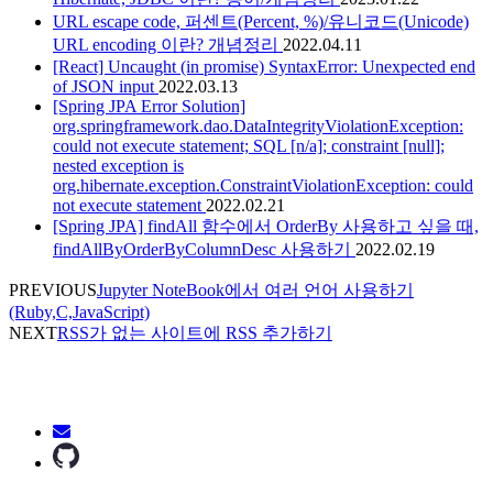
URL escape code, 퍼센트(Percent, %)/유니코드(Unicode)
URL encoding 이란? 개념정리
2022.04.11
[React] Uncaught (in promise) SyntaxError: Unexpected end
of JSON input
2022.03.13
[Spring JPA Error Solution]
org.springframework.dao.DataIntegrityViolationException:
could not execute statement; SQL [n/a]; constraint [null];
nested exception is
org.hibernate.exception.ConstraintViolationException: could
not execute statement
2022.02.21
[Spring JPA] findAll 함수에서 OrderBy 사용하고 싶을 때,
findAllByOrderByColumnDesc 사용하기
2022.02.19
PREVIOUS
Jupyter NoteBook에서 여러 언어 사용하기
(Ruby,C,JavaScript)
NEXT
RSS가 없는 사이트에 RSS 추가하기