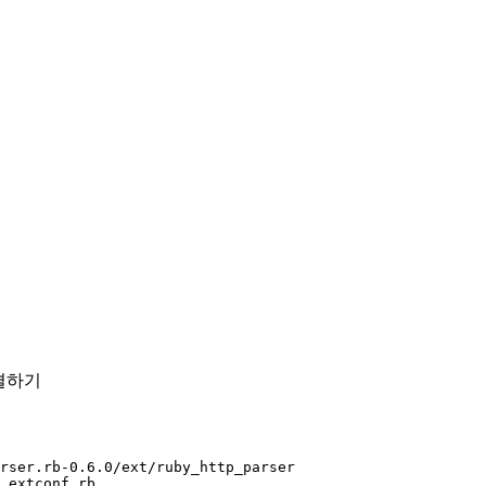
 해결하기
arser.rb-0.6.0/ext/ruby_http_parser
 extconf.rb