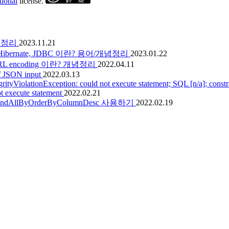
tional
license.
 개념정리
2023.11.21
A, Hibernate, JDBC 이란? 용어/개념정리
2023.01.22
 URL encoding 이란? 개념정리
2022.04.11
of JSON input
2022.03.13
ityViolationException: could not execute statement; SQL [n/a]; constrai
ot execute statement
2022.02.21
findAllByOrderByColumnDesc 사용하기
2022.02.19