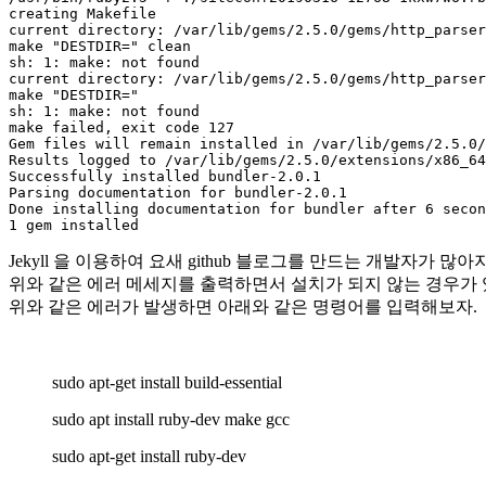
creating Makefile
current directory: /var/lib/gems/2.5.0/gems/http_parser
make "DESTDIR=" clean
sh: 1: make: not found
current directory: /var/lib/gems/2.5.0/gems/http_parser
make "DESTDIR="
sh: 1: make: not found
make failed, exit code 127
Gem files will remain installed in /var/lib/gems/2.5.0/
Results logged to /var/lib/gems/2.5.0/extensions/x86_64
Successfully installed bundler-2.0.1
Parsing documentation for bundler-2.0.1
Done installing documentation for bundler after 6 secon
1 gem installed
Jekyll 을 이용하여 요새 github 블로그를 만드는 개발자가 많아
위와 같은 에러 메세지를 출력하면서 설치가 되지 않는 경우가 
위와 같은 에러가 발생하면 아래와 같은 명령어를 입력해보자.
sudo apt-get install build-essential
sudo apt install ruby-dev make gcc
sudo apt-get install ruby-dev