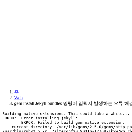
홈
Web
gem install Jekyll bundles 명령어 입력시 발생하는 오류
Building native extensions. This could take a while...
ERROR:  Error installing jekyll:
        ERROR: Failed to build gem native extension.
    current directory: /var/lib/gems/2.5.0/gems/http_p
/usr/bin/ruby2.5 -r ./siteconf20190316-12768-1kxw7w6.rb