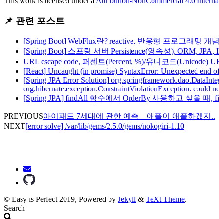
This work is licensed under a
Attribution-NonCommercial 4.0 Interna
📌 관련 포스트
[Spring Boot] WebFlux란? reactive, 반응형 프로그래밍
[Spring Boot] 스프링 서버 Persistence(영속성), ORM, JP
URL escape code, 퍼센트(Percent, %)/유니코드(Unicode)
[React] Uncaught (in promise) SyntaxError: Unexpected end 
[Spring JPA Error Solution] org.springframework.dao.DataIntegr
org.hibernate.exception.ConstraintViolationException: could n
[Spring JPA] findAll 함수에서 OrderBy 사용하고 싶을 때, 
PREVIOUS
아이패드 7세대에 관한 예측 _ 애플이 애플하겠지..
NEXT
[error solve] /var/lib/gems/2.5.0/gems/nokogiri-1.10
© Easy is Perfect 2019, Powered by
Jekyll
&
TeXt Theme
.
Search