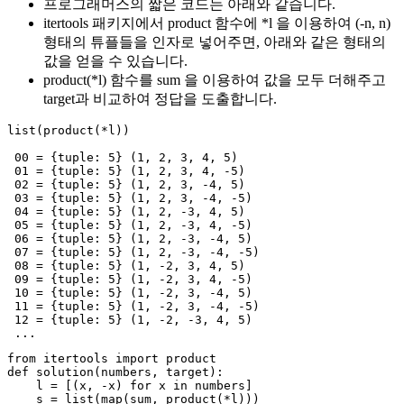
프로그래머스의 짧은 코드는 아래와 같습니다.
itertools 패키지에서 product 함수에 *l 을 이용하여 (-n, n)
형태의 튜플들을 인자로 넣어주면, 아래와 같은 형태의
값을 얻을 수 있습니다.
product(*l) 함수를 sum 을 이용하여 값을 모두 더해주고
target과 비교하여 정답을 도출합니다.
list
(
product
(
*
l
))
00
=
{
tuple
:
5
}
(
1
,
2
,
3
,
4
,
5
)
01
=
{
tuple
:
5
}
(
1
,
2
,
3
,
4
,
-
5
)
02
=
{
tuple
:
5
}
(
1
,
2
,
3
,
-
4
,
5
)
03
=
{
tuple
:
5
}
(
1
,
2
,
3
,
-
4
,
-
5
)
04
=
{
tuple
:
5
}
(
1
,
2
,
-
3
,
4
,
5
)
05
=
{
tuple
:
5
}
(
1
,
2
,
-
3
,
4
,
-
5
)
06
=
{
tuple
:
5
}
(
1
,
2
,
-
3
,
-
4
,
5
)
07
=
{
tuple
:
5
}
(
1
,
2
,
-
3
,
-
4
,
-
5
)
08
=
{
tuple
:
5
}
(
1
,
-
2
,
3
,
4
,
5
)
09
=
{
tuple
:
5
}
(
1
,
-
2
,
3
,
4
,
-
5
)
10
=
{
tuple
:
5
}
(
1
,
-
2
,
3
,
-
4
,
5
)
11
=
{
tuple
:
5
}
(
1
,
-
2
,
3
,
-
4
,
-
5
)
12
=
{
tuple
:
5
}
(
1
,
-
2
,
-
3
,
4
,
5
)
...
from
itertools
import
product
def
solution
(
numbers
,
target
):
l
=
[(
x
,
-
x
)
for
x
in
numbers
]
s
=
list
(
map
(
sum
,
product
(
*
l
)))