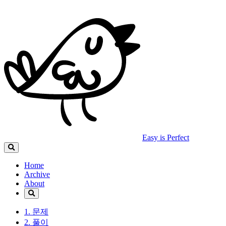
Easy is Perfect
Home
Archive
About
1. 문제
2. 풀이