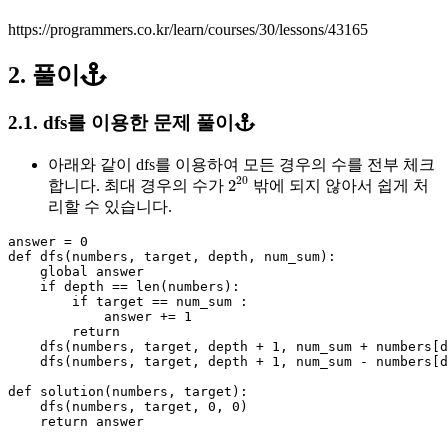
https://programmers.co.kr/learn/courses/30/lessons/43165
2. 풀이
2.1. dfs를 이용한 문제 풀이
아래와 같이 dfs를 이용하여 모든 경우의 수를 전부 체크
2
20
20
2
합니다. 최대 경우의 수가
밖에 되지 않아서 쉽게 처
리할 수 있습니다.
answer
=
0
def
dfs
(
numbers
,
target
,
depth
,
num_sum
):
global
answer
if
depth
==
len
(
numbers
):
if
target
==
num_sum
:
answer
+=
1
return
dfs
(
numbers
,
target
,
depth
+
1
,
num_sum
+
numbers
[
d
dfs
(
numbers
,
target
,
depth
+
1
,
num_sum
-
numbers
[
d
def
solution
(
numbers
,
target
):
dfs
(
numbers
,
target
,
0
,
0
)
return
answer