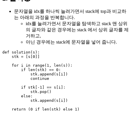
문자열을 idx를 하나씩 늘려가면서 stack에 top과 비교하
는 아래의 과정을 반복합니다.
idx를 늘려가면서 문자열을 탐색하고 stack 맨 상위
의 글자와 같은 경우에는 stack 에서 상위 글자를 제
거하고,
아닌 경우에는 stack에 문자열을 넣어 줍니다.
def
solution
(
s
):
stk
=
[
s
[
0
]]
for
i
in
range
(
1
,
len
(
s
)):
if
len
(
stk
)
==
0
:
stk
.
append
(
s
[
i
])
continue
if
stk
[
-
1
]
==
s
[
i
]:
stk
.
pop
()
else
:
stk
.
append
(
s
[
i
])
return
(
0
if
len
(
stk
)
else
1
)