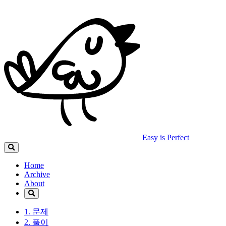
Easy is Perfect
Home
Archive
About
1. 문제
2. 풀이