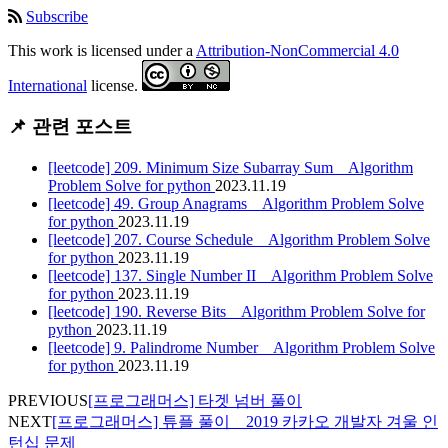
Subscribe
This work is licensed under a
Attribution-NonCommercial 4.0
International
license.
📌 관련 포스트
[leetcode] 209. Minimum Size Subarray Sum _ Algorithm
Problem Solve for python
2023.11.19
[leetcode] 49. Group Anagrams _ Algorithm Problem Solve
for python
2023.11.19
[leetcode] 207. Course Schedule _ Algorithm Problem Solve
for python
2023.11.19
[leetcode] 137. Single Number II _ Algorithm Problem Solve
for python
2023.11.19
[leetcode] 190. Reverse Bits _ Algorithm Problem Solve for
python
2023.11.19
[leetcode] 9. Palindrome Number _ Algorithm Problem Solve
for python
2023.11.19
PREVIOUS
[프로그래머스] 타겟 넘버 풀이
NEXT
[프로그래머스] 튜플 풀이 _ 2019 카카오 개발자 겨울 인
턴십 문제